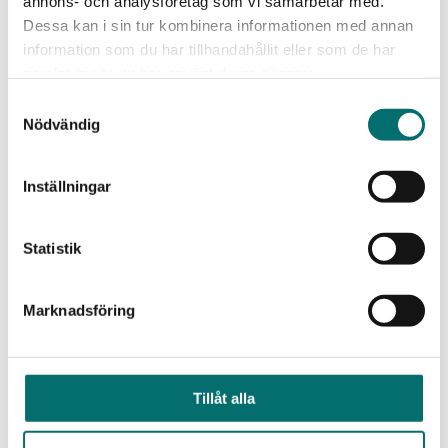
annons- och analysföretag som vi samarbetar med.
Dessa kan i sin tur kombinera informationen med annan
information som du har tillhandahållit eller som de har
samlat in när du har använt deras tjänster.
Samtyckesval
Nödvändig
Nyhet - Svensk Sjökloss, utan rep
Balsam Creme
Inställningar
135,00
SEK
65,00
SEK
Lägg i varukorg
Lägg i varukorg
Statistik
Marknadsföring
Tillåt alla