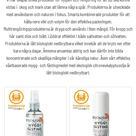
vistas i skog och mark utan att lämna några spår. Produkterna är utvecklade
med användaren och naturen i fokus. Smarta kombinerade produkter för att
hålla nere vikt och volym för den effektiva packningen.
Multirengöringsprodukterna är dryga och används i liten mängd. För kropp och
hår samt disk och tvätt. Löddrar effektivt i både saltvatten och sötvatten.
Produkterna är lätt biologiskt nedbrytbara vilket innebär att de bryts ner efter
bara några dagar. Ämnena ansamlas aldrig och kan därför inte bilda
koncentrerade och skadliga mängder i vår känsliga natur. Även vårt effektiva
växtbaserade mygg- och fästingmedel med ekologisk citroneukalyptusolja är
lätt biologiskt nedbrytbart.