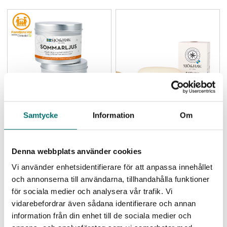
Samtycke
Information
Om
Sommarljus 2-pack
Svensk Sjökloss, på rep (Få
produkter kvar i lager)
350,00
SEK
135,00
SEK
Denna webbplats använder cookies
Vi använder enhetsidentifierare för att anpassa innehållet
Lägg i varukorg
Lägg i varukorg
och annonserna till användarna, tillhandahålla funktioner
för sociala medier och analysera vår trafik. Vi
vidarebefordrar även sådana identifierare och annan
information från din enhet till de sociala medier och