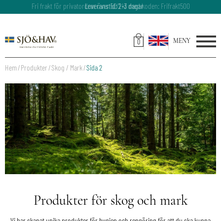
Fri frakt för privatordrar över 500 kr med koden: Frifrakt500
Leveranstid: 2-3 dagar
0
Hem
Produkter
Skog / Mark
Sida 2
Produkter för skog och mark
Vi har skapat unika produkter för hygien och rengöring för att du ska kunna