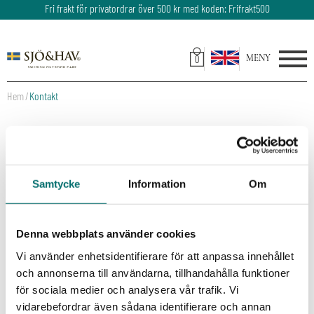
Fri frakt för privatordrar över 500 kr med koden: Frifrakt500
Leveranstid: 2-3 dagar
0
Hem
Kontakt
Kontakta oss!
Samtycke
Information
Om
Kul att du hittat till oss på Sjö&Hav Outdoor Care!
Denna webbplats använder cookies
Vi använder enhetsidentifierare för att anpassa innehållet
Har du frågor om våra produkter?
Här hittar du våra svaren på de
och annonserna till användarna, tillhandahålla funktioner
vanligaste frågorna
för sociala medier och analysera vår trafik. Vi
Söker du efter ett samarbete med oss eller önskar produkter för
vidarebefordrar även sådana identifierare och annan
sponsring?
Berätta mer här!