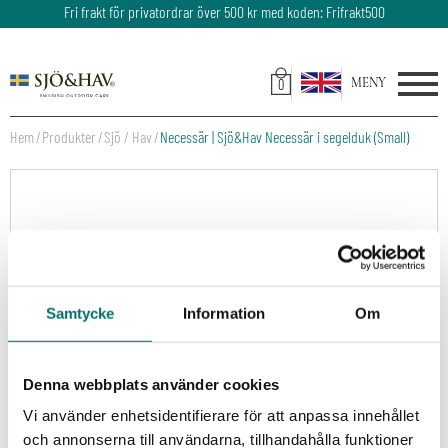
Fri frakt för privatordrar över 500 kr med koden: Frifrakt500
Leveranstid: 2-3 dagar
0
Hem
Produkter
Sjö / Hav
Necessär | Sjö&Hav Necessär i segelduk (Small)
Samtycke
Information
Om
Denna webbplats använder cookies
Vi använder enhetsidentifierare för att anpassa innehållet
och annonserna till användarna, tillhandahålla funktioner