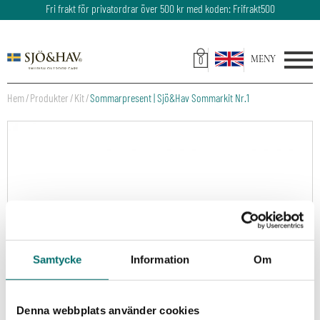
Fri frakt för privatordrar över 500 kr med koden: Frifrakt500
Leveranstid: 2-3 dagar
0
Hem
Produkter
Kit
Sommarpresent | Sjö&Hav Sommarkit Nr.1
Samtycke
Information
Om
Denna webbplats använder cookies