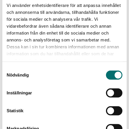
Vi använder enhetsidentifierare för att anpassa innehållet
och annonserna till användarna, tillhandahålla funktioner
för sociala medier och analysera vår trafik. Vi
vidarebefordrar även sådana identifierare och annan
information från din enhet till de sociala medier och
annons- och analysföretag som vi samarbetar med.
Dessa kan i sin tur kombinera informationen med annan
information som du har tillhandahållit eller som de har
Sommarpresent | Sjö&Hav Sommarkit Nr.1
samlat in när du har använt deras tjänster.
Saltvattentvål
,
saltvattenschampo
och
ekologisk mygg- och fästingspray
i
Samtyckesval
Sjö&Hav-påse av återvunnen bomull med röd dragsko. En trevlig och
Nödvändig
uppskattad gå-bort-present på sommarens fester och ett användbart kit som
räcker hela säsongen. Förvara produkterna i påsen och behåll den sedan som
Inställningar
praktisk förvaring av mobil, betalkort, nycklar, smycken mm under dagarna på
stranden!
Statistik
Innehåll:
Utomhustvål 200 ml, Utomhusschampo 200 ml och Mygg + Fästing Spray 75 ml.
Marknadsföring